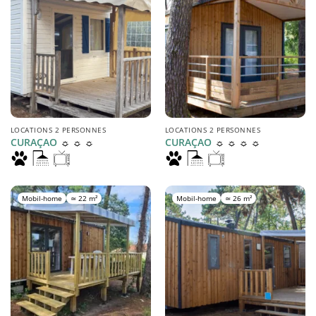
LOCATIONS 2 PERSONNES
LOCATIONS 2 PERSONNES
☼ ☼ ☼
☼ ☼ ☼ ☼
CURAÇAO
CURAÇAO
Mobil-home
≃ 22 m²
Mobil-home
≃ 26 m²