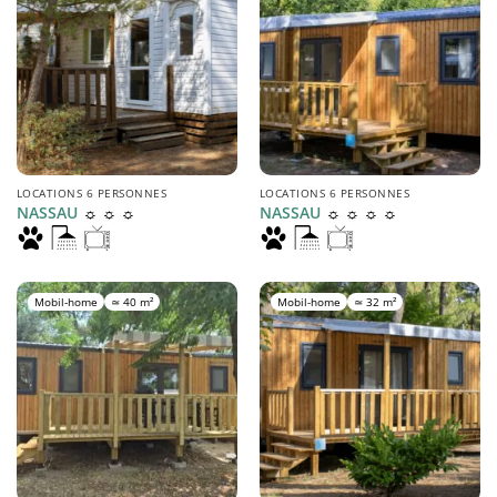
LOCATIONS 6 PERSONNES
LOCATIONS 6 PERSONNES
☼ ☼ ☼
☼ ☼ ☼ ☼
NASSAU
NASSAU
Mobil-home
≃ 40 m²
Mobil-home
≃ 32 m²