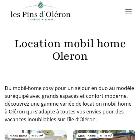
Passer
au
contenu
Location mobil home
Oleron
Du mobil-home cosy pour un séjour en duo au modèle
suréquipé avec grands espaces et confort moderne,
découvrez une gamme variée de location mobil home
à Oléron qui s’adapte à toutes vos envies pour des
vacances inoubliables sur l’île d’Oléron.
Mobil-home
≃ 19 m²
Mobil-home
≃ 19 m²